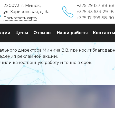
220073, г. Минск,
+375 29
127-88-88
ул. Харьковская, д. 3а
+375 33
633-29-18
+375 17
399-58-90
Посмотреть карту
кции
Цены
Отзывы
Наши работы
Контакт
рального директора Минича В.В. приносит благодар
ведения рекламной акции.
учили качественную работу и точно в срок.