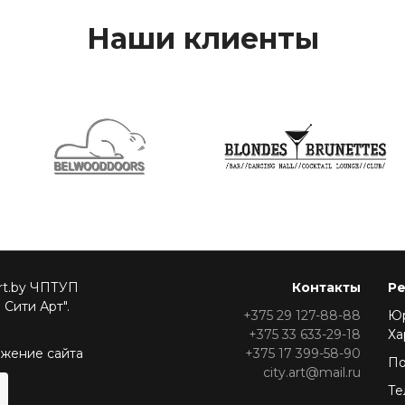
Наши клиенты
Art.by ЧПТУП
Контакты
Р
 Сити Арт".
+375 29
127-88-88
Юр
+375 33
633-29-18
Ха
ижение сайта
+375 17
399-58-90
По
city.art@mail.ru
Те