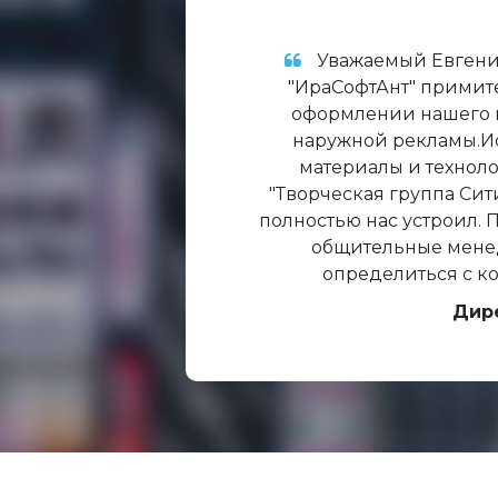
Уважаемый Евгений
"ИраСофтАнт" примите
оформлении нашего в
наружной рекламы.И
материалы и технол
"Творческая группа Сит
полностью нас устроил. 
общительные мене
определиться с к
Дир