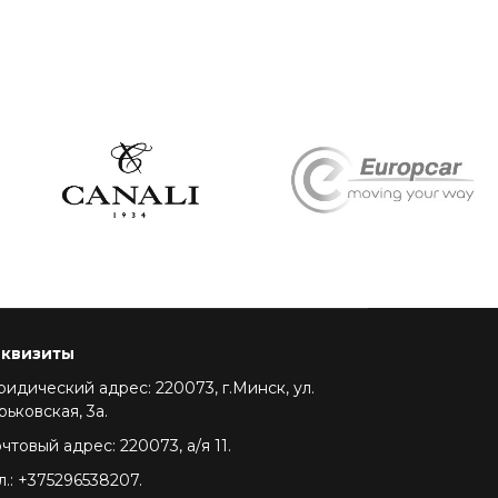
еквизиты
идический адрес: 220073, г.Минск, ул.
рьковская, 3а.
чтовый адрес: 220073, а/я 11.
л.: +375296538207.