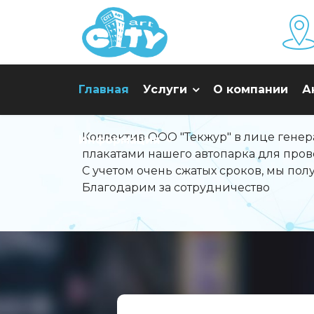
Главная
Услуги
О компании
А
Коллектив ООО "Текжур" в лице гене
Информация
плакатами нашего автопарка для про
С учетом очень сжатых сроков, мы пол
Благодарим за сотрудничество