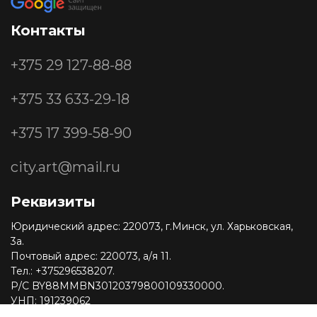
Контакты
+375 29
127-88-88
+375 33
633-29-18
+375 17
399-58-90
city.art@mail.ru
Реквизиты
Юридический адрес: 220073, г.Минск, ул. Харьковская,
3а.
Почтовый адрес: 220073, а/я 11.
Тел.: +375296538207.
Р/С BY88MMBN30120379800109330000.
УНП: 191239062