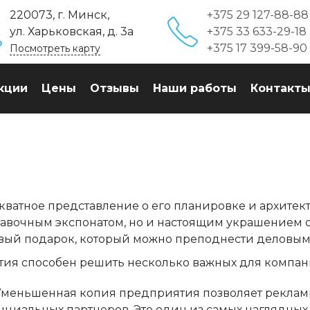
220073, г. Минск,
+375 29
127-88-88
ул. Харьковская, д. 3а
+375 33
633-29-18
+375 17
399-58-90
Посмотреть карту
кции
Цены
Отзывы
Наши работы
Контакт
ватное представление о его планировке и архитект
ставочным экспонатом, но и настоящим украшение
вый подарок, который можно преподнести деловым
тия способен решить несколько важных для компан
 Уменьшенная копия предприятия позволяет рекла
циальных партнеров. Это один из самых наглядны