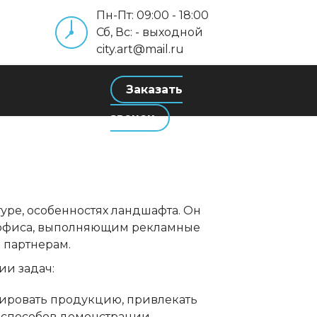
Пн-Пт: 09:00 - 18:00
Сб, Вс: - выходной
city.art@mail.ru
Заказать
ы
звонок
уре, особенностях ландшафта. Он
м офиса, выполняющим рекламные
 партнерам.
ии задач:
мировать продукцию, привлекать
х способов демонстрации