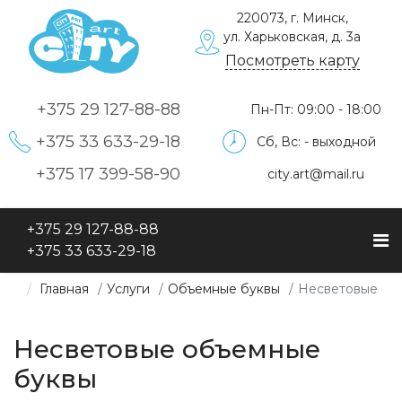
220073, г. Минск,
ул. Харьковская, д. 3а
Посмотреть карту
+375 29
127-88-88
Пн-Пт: 09:00 - 18:00
+375 33
633-29-18
Сб, Вс: - выходной
+375 17
399-58-90
city.art@mail.ru
+375 29
127-88-88
+375 33
633-29-18
Главная
Услуги
Объемные буквы
Несветовые
Несветовые объемные
буквы