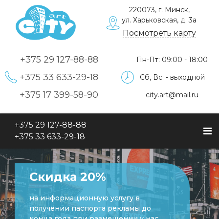
220073, г. Минск,
ул. Харьковская, д. 3а
Посмотреть карту
+375 29
127-88-88
Пн-Пт: 09:00 - 18:00
+375 33
633-29-18
Сб, Вс: - выходной
+375 17
399-58-90
city.art@mail.ru
+375 29
127-88-88
+375 33
633-29-18
Бесплатно
информационный стенд на 4 кармана
А4 и вывеска "время работы" при
комплексном заказе оформления