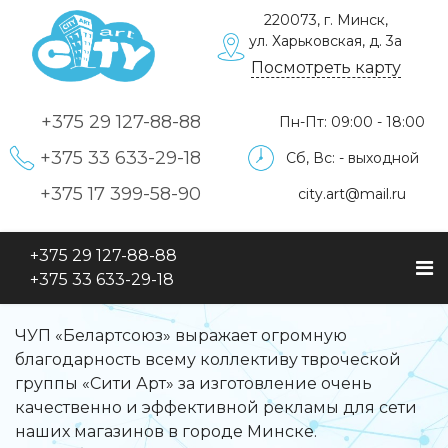
220073, г. Минск,
ул. Харьковская, д. 3а
Посмотреть карту
+375 29
127-88-88
Пн-Пт: 09:00 - 18:00
+375 33
633-29-18
Сб, Вс: - выходной
+375 17
399-58-90
city.art@mail.ru
+375 29
127-88-88
+375 33
633-29-18
ЧУП «Белартсоюз» выражает огромную
благодарность всему коллективу твроческой
группы «Сити Арт» за изготовление очень
качественно и эффективной рекламы для сети
наших магазинов в городе Минске.