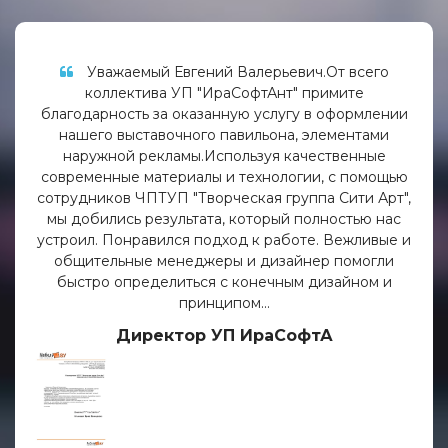
гений Валерьевич.От всего
Коллектив ООО "Тек
П "ИраСофтАнт" примите
директора Минича В.В. 
казанную услугу в оформлении
помощь в оформлен
ного павильона, элементами
автопарка для прове
мы.Используя качественные
учетом очень сжаты
иалы и технологии, с помощью
качественную работу и 
"Творческая группа Сити Арт",
сотруд
ьтата, который полностью нас
Мини
я подход к работе. Вежливые и
еджеры и дизайнер помогли
ться с конечным дизайном и
принципом...
ор УП ИраСофтА